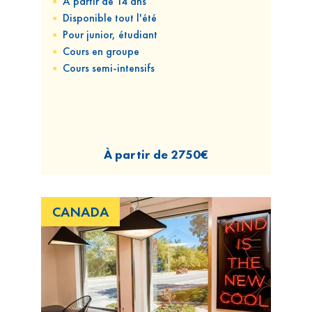
A partir de 14 ans
Disponible
tout l'été
Pour
junior, étudiant
Cours
en groupe
Cours
semi-intensifs
À partir de
2750€
CANADA