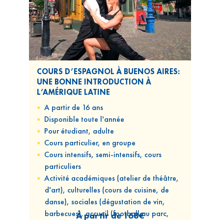
COURS D’ESPAGNOL À BUENOS AIRES:
UNE BONNE INTRODUCTION À
L’AMÉRIQUE LATINE
A partir de 16 ans
Disponible
toute l'année
Pour
étudiant, adulte
Cours
particulier, en groupe
Cours
intensifs, semi-intensifs, cours
particuliers
Activité académiques (atelier de théâtre,
d'art), culturelles (cours de cuisine, de
danse), sociales (dégustation de vin,
barbecues), accueil (football au parc,
À partir de
168€