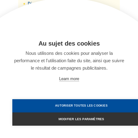
Disponible
toute l'année
Pour
étudiant, adulte
Cours
particulier, en groupe, en ligne
Cours
intensifs, semi-intensifs, cours super
intensifs, cours en ligne, cours de langue
des affaires, préparation à un test, cours
Au sujet des cookies
de langue académique
Nous utilisons des cookies pour analyser la
Activité excursions, pub night, activités
performance et l'utilisation faite du site, ainsi que suivre
éducatives et culturelles
À partir de
215€/sem.
le résultat de campagnes publicitaires.
Learn more
AUTRICHE
AUTORISER TOUTES LES COOKIES
MODIFIER LES PARAMÈTRES
W
Français
h