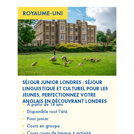
ROYAUME-UNI
SÉJOUR JUNIOR LONDRES : SÉJOUR
LINGUISTIQUE ET CULTUREL POUR LES
JEUNES, PERFECTIONNEZ VOTRE
ANGLAIS EN DÉCOUVRANT LONDRES
A partir de 14 ans
Disponible
tout l'été
Pour
junior
Cours
en groupe
Cours
cours de langue + activité