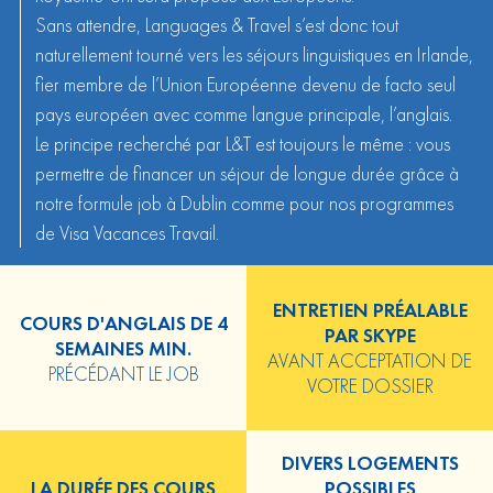
Sans attendre, Languages & Travel s’est donc tout
naturellement tourné vers les
séjours linguistiques en Irlande
,
fier membre de l’Union Européenne devenu de facto seul
pays européen avec comme langue principale, l’anglais.
Le principe recherché par L&T est toujours le même : vous
permettre de financer un séjour de longue durée grâce à
notre formule job à Dublin comme pour nos programmes
de Visa Vacances Travail.
ENTRETIEN PRÉALABLE
COURS D'ANGLAIS DE 4
PAR SKYPE
SEMAINES MIN.
AVANT ACCEPTATION DE
PRÉCÉDANT LE JOB
VOTRE DOSSIER
DIVERS LOGEMENTS
LA DURÉE DES COURS
POSSIBLES