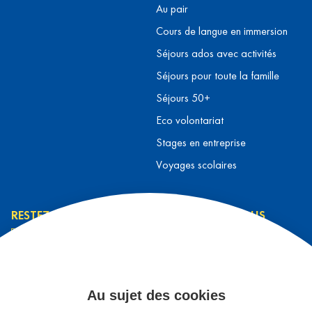
Au pair
Cours de langue en immersion
Séjours ados avec activités
Séjours pour toute la famille
Séjours 50+
Eco volontariat
Stages en entreprise
Voyages scolaires
RESTEZ INFORMÉ
CONTACTEZ-NOUS
L’équipe L&T
Contact
J’ai lu et j’accepte la
Prendre rendez-vous
politique de
Au sujet des cookies
S'inscrire à un séjour