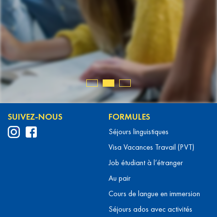
! Je vous
fait
 serais
., 01.22
SUIVEZ-NOUS
FORMULES
Séjours linguistiques
Visa Vacances Travail (PVT)
Job étudiant à l’étranger
Au pair
Cours de langue en immersion
Séjours ados avec activités