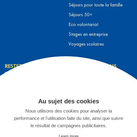
Séjours pour toute la famille
Séjours 50+
Eco volontariat
Stages en entreprise
Voyages scolaires
RESTEZ INFORMÉ
CONTACTEZ-NOUS
L’équipe L&T
Contact
J’ai lu et j’accepte la
Prendre rendez-vous
politique de
Au sujet des cookies
S'inscrire à un séjour
confidentialité
*
Nous utilisons des cookies pour analyser la
Espace Enseignants
performance et l'utilisation faite du site, ainsi que suivre
Stage chez L&T
JE M'INSCRIS
le résultat de campagnes publicitaires.
02 899 75 15
Learn more