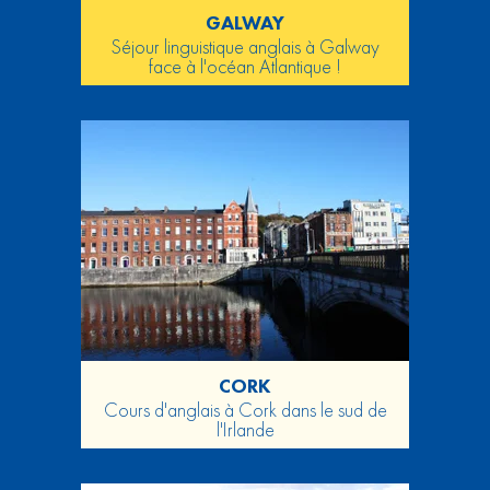
GALWAY
Séjour linguistique anglais à Galway
face à l'océan Atlantique !
CORK
Cours d'anglais à Cork dans le sud de
l'Irlande