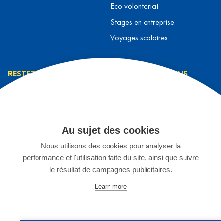
Eco volontariat
Stages en entreprise
Voyages scolaires
RESTEZ INFORMÉ
CONTACTEZ-NOUS
L’équipe L&T
Contact
J’ai lu et j’accepte la
Prendre rendez-vous
politique de
Au sujet des cookies
S'inscrire à un séjour
confidentialité
*
Nous utilisons des cookies pour analyser la
Espace Enseignants
performance et l'utilisation faite du site, ainsi que suivre
Stage chez L&T
JE M'INSCRIS
le résultat de campagnes publicitaires.
02 899 75 15
Learn more
©2025 Languages & Travel Belgique
Créé par
Artimon Digital