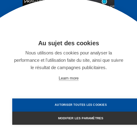
IRLANDE - DUBLIN
Stage en entreprise à Dublin
Au sujet des cookies
Nous utilisons des cookies pour analyser la
performance et l'utilisation faite du site, ainsi que suivre
le résultat de campagnes publicitaires.
Learn more
AUTORISER TOUTES LES COOKIES
MODIFIER LES PARAMÈTRES
W
Français
h