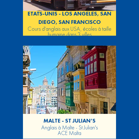
ETATS-UNIS - LOS ANGELES, SAN
DIEGO, SAN FRANCISCO
Cours d'anglais aux USA, écoles à taille
humaine dans 3 villes
MALTE - ST JULIAN’S
Anglais à Malte - St Julian's
ACE Malta