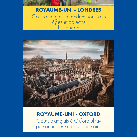
ROYAUME-UNI - LONDRES
Cours d'anglais à Londres pour tous
âges et objectifs
IH London
ROYAUME-UNI - OXFORD
Cours d'anglais à Oxford ultra-
personnalisés selon vos besoins