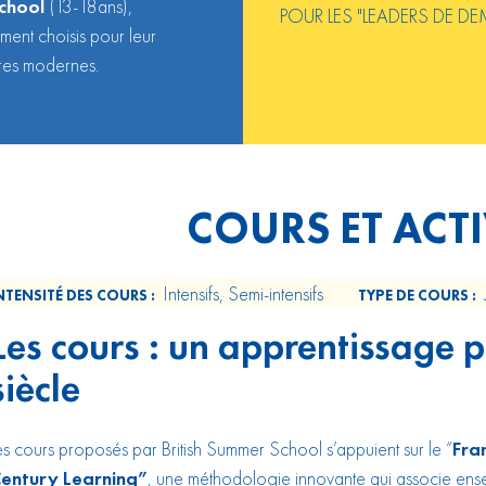
chool
(13-18ans),
POUR LES "LEADERS DE D
ment choisis pour leur
ures modernes.
COURS ET ACTI
Intensifs, Semi-intensifs
NTENSITÉ DES COURS :
TYPE DE COURS :
Les cours : un apprentissage 
siècle
es cours proposés par British Summer School s’appuient sur le “
Fra
entury Learning”
, une méthodologie innovante qui associe ense