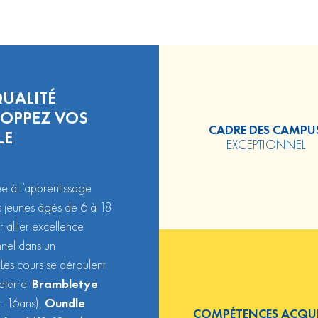
UALITÉ
LOPPEZ VOS
CADRE DES CAMPU
LE
EXCEPTIONNEL
e à l’apprentissage
es jeunes âgés de 6 à 18
allier excellence
nel dans un
 Les cours se déroulent
eterre:
Brambletye
1-16ans),
Oundle
COMPÉTENCES ACQUI