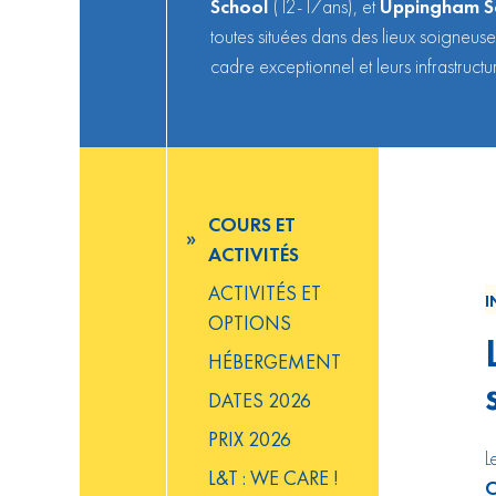
School
(12-17ans), et
Uppingham S
toutes situées dans des lieux soigneuse
cadre exceptionnel et leurs infrastruct
COURS ET
ACTIVITÉS
ACTIVITÉS ET
I
OPTIONS
HÉBERGEMENT
DATES 2026
PRIX 2026
L
L&T : WE CARE !
C