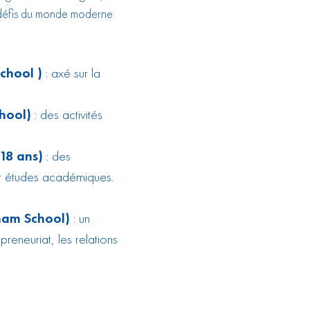
défis du monde moderne.
chool )
: axé sur la
hool)
: des activités
-18 ans)
: des
et études académiques.
gham School)
: un
reneuriat, les relations