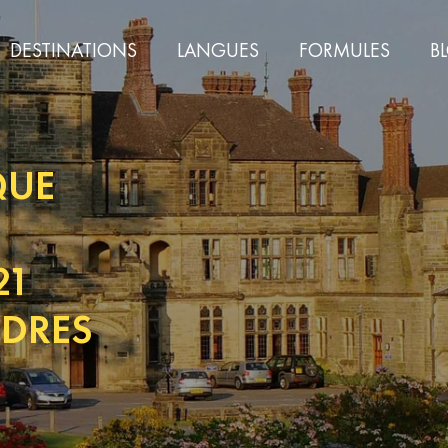
DESTINATIONS
LANGUES
FORMULES
B
QUE
21
NDRES