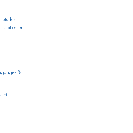
s études
e soit en en
anguages &
 ici
.