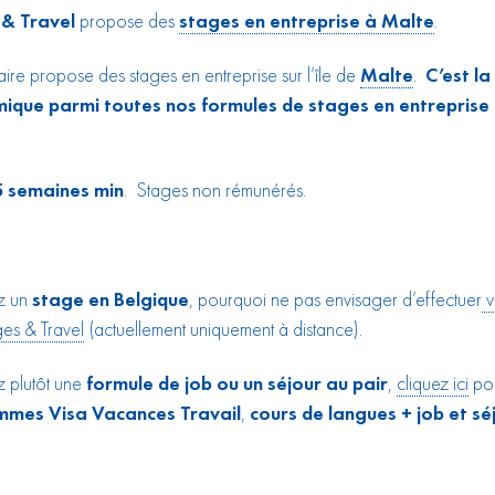
& Travel
propose des
stages en entreprise à Malte
.
ire propose des stages en entreprise sur l’île de
Malte
.
C’est la
ique parmi toutes nos formules de stages en entreprise
5 semaines min
. Stages non rémunérés.
z un
stage en Belgique
, pourquoi ne pas envisager d’effectuer
v
es & Travel
(actuellement uniquement à distance).
z plutôt une
formule de job ou un séjour au pair
,
cliquez ici
pou
mes Visa Vacances Travail
,
cours de langues + job et sé