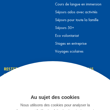
Cours de langue en immersion
Séjours ados avec activités
Séjours pour toute la famille
Séjours 50+
Eco volontariat
Stages en entreprise
Voyages scolaires
RESTEZ INFORMÉ
CONTACTEZ-NOUS
L’équipe L&T
Contact
J’ai lu et j’accepte la
Prendre rendez-vous
Au sujet des cookies
politique de
S'inscrire à un séjour
confidentialité
*
Nous utilisons des cookies pour analyser la
Espace Enseignants