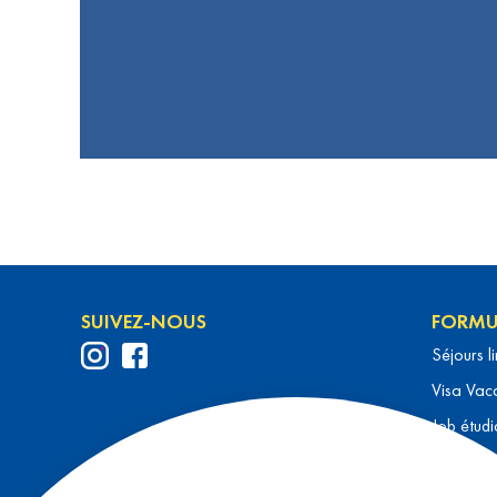
SUIVEZ-NOUS
FORMU
Séjours l
Visa Vaca
Job étudi
Au pair
Cours de