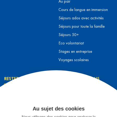
Au pair
Cours de langue en immersion
Séjours ados avec activités
Séjours pour toute la famille
Séjours 50+
Eco volontariat
Stages en entreprise
Voyages scolaires
RESTEZ INFORMÉ
CONTACTEZ-NOUS
L’équipe L&T
Contact
J’ai lu et j’accepte la
Prendre rendez-vous
politique de
Au sujet des cookies
S'inscrire à un séjour
confidentialité
*
Nous utilisons des cookies pour analyser la