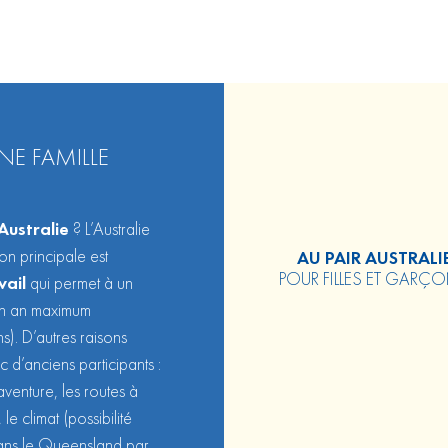
UNE FAMILLE
Australie
? L’Australie
son principale est
AU PAIR AUSTRALI
POUR FILLES ET GARÇ
vail
qui permet à un
un an maximum
s). D’autres raisons
 d’anciens participants :
aventure, les routes à
e climat (possibilité
dans le Queensland par