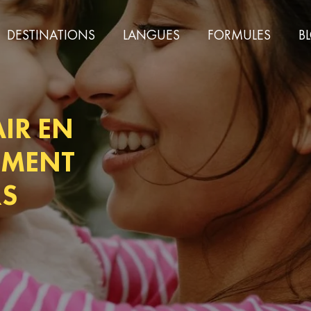
DESTINATIONS
LANGUES
FORMULES
B
AIR EN
EMENT
RS