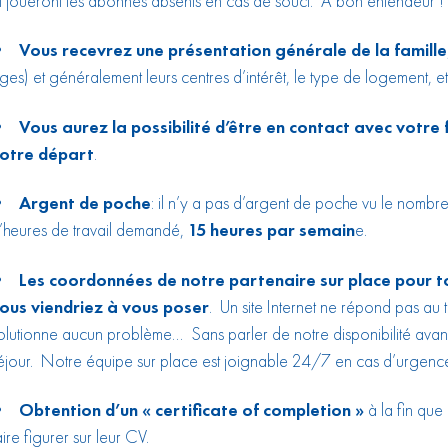
t joueront les abonnés absents en cas de souci. A bon entendeur !
 Vous recevrez une présentation générale de la famille
ges) et généralement leurs centres d’intérêt, le type de logement, et
 Vous aurez la possibilité d’être en contact avec votre f
otre départ
.
 Argent de poche
: il n’y a pas d’argent de poche vu le nombr
’heures de travail demandé,
15 heures par semain
e.
 Les coordonnées de notre partenaire sur place pour t
ous viendriez à vous poser
. Un site Internet ne répond pas au
olutionne aucun problème… Sans parler de notre disponibilité avant
éjour. Notre équipe sur place est joignable 24/7 en cas d’urgenc
 Obtention d’un « certificate of completion »
à la fin que 
aire figurer sur leur CV.