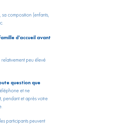
, sa composition (enfants,
c.
amille d’accueil avant
e relativement peu élevé
oute question que
 téléphone et ne
, pendant et après votre
e.
les participants peuvent