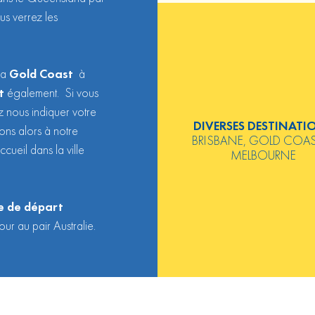
us verrez les
 la
Gold Coast
à
t
également. Si vous
z nous indiquer votre
DIVERSES DESTINATI
ns alors à notre
BRISBANE, GOLD COAS
cueil dans la ville
MELBOURNE
te de départ
our au pair Australie.