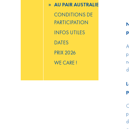
AU PAIR AUSTRALIE
CONDITIONS DE
PARTICIPATION
N
p
INFOS UTILES
DATES
A
PRIX 2026
p
n
WE CARE !
d
L
p
C
p
d