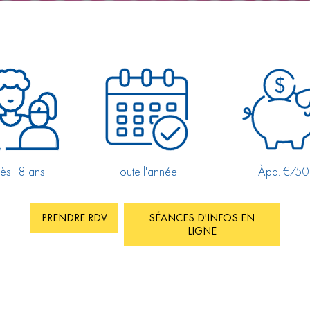
ès 18 ans
Toute l'année
Àpd. €750
PRENDRE RDV
SÉANCES D'INFOS EN
LIGNE