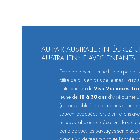
AU PAIR AUSTRALIE : INTÉGREZ 
AUSTRALIENNE AVEC ENFANTS
Envie de devenir
jeune fille au pair
en
attire de plus en plus de jeunes. La rai
l’introduction du
V
isa Vacances Tra
jeune de
18 à 30 ans
d’y séjourner 
(renouvelable 2 x à certaines condition
souvent évoquées lors d’entretiens avec
un pays fabuleux à découvrir, la vraie 
perte de vue, les paysages somptueux, l
d’avoir 25 degrés min. toute l’année 