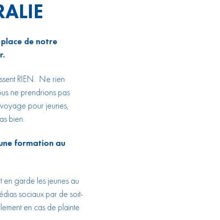
RALIE
 place de notre
r.
tissent RIEN. Ne rien
nous ne prendrions pas
 voyage pour jeunes,
as bien.
t une formation au
nt en garde les jeunes au
médias sociaux par de soit-
alement en cas de plainte