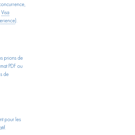
 concurrence,
s
Visa
erience
).
us prions de
rmat PDF ou
is de
t pour les
tif.