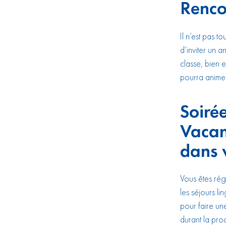
Renco
Il n’est pas t
d’inviter un 
classe, bien e
pourra animer 
Soirée
Vacan
dans 
Vous êtes rég
les séjours l
pour faire un
durant la pro