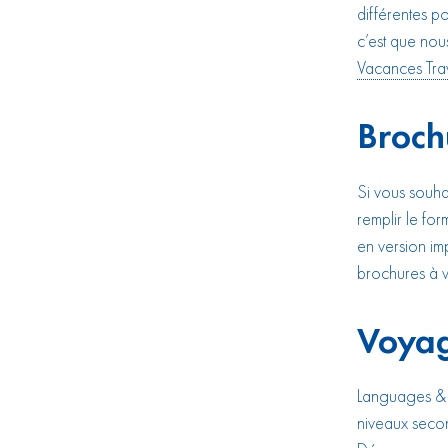
différentes p
c’est que nou
Vacances Trav
Broch
Si vous souha
remplir le fo
en version im
brochures à v
Voyag
Languages & T
niveaux secon