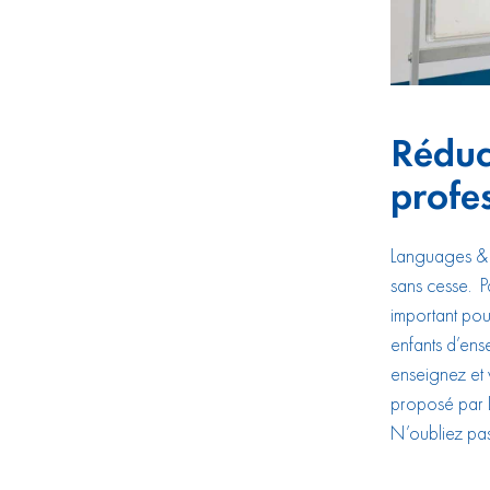
Réduc
profe
Languages & T
sans cesse. P
important pou
enfants d’ens
enseignez et 
proposé par L
N’oubliez pas