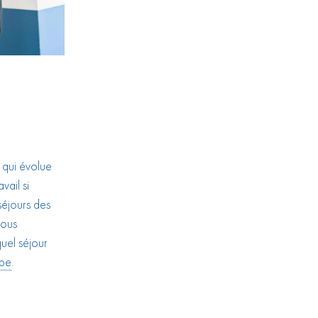
 qui évolue
vail si
séjours des
vous
uel séjour
.be
.