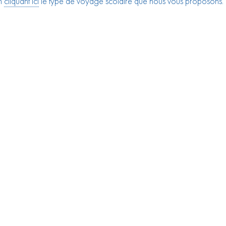
n
cliquant ici
le type de voyage scolaire que nous vous proposons.