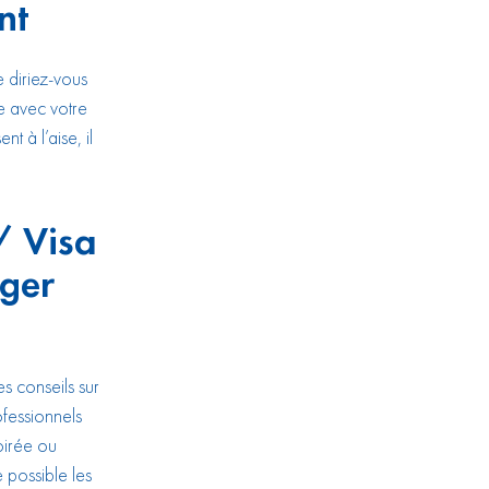
nt
e diriez-vous
ce avec votre
t à l’aise, il
/ Visa
nger
s conseils sur
ofessionnels
oirée ou
 possible les