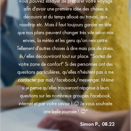
Vous pouvez essayer de préparer votre voyage
afin d'avoir une première idée des choses à
découvrir et du temps alloué au travail, aux
roadtrip etc. Mais il faut toujours garder en tête
que nos plans peuvent changer très vite selon nos
envies, la météo et les gens qu'on rencontre.
Tellement d'autres choses à dire mais pas de stress,
ils/elles découvriront tout sur place. "Sortez de
votre zone de confort" Si des personnes ont des
questions particulières, qu'elles n'hésitent pas à me
contacter par mail/facebook/messenger. Même
si je pense qu'elles trouveront réponse à leurs
questions sur les nombreux groupes Facebook,
internet et par votre savoir ! 🙂 Je vous souhaite
une belle journée ! 😉"
Simon P., 08.22