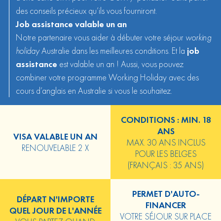
des conseils précieux qu’ils vous fourniront.
Job assistance valable un an
Notre partenaire vous aider à débuter votre séjour
working
holiday
Australie dans les meilleures conditions. Et la
job
assistance
est valable un an ! Aussi, vous pouvez
combiner votre programme Working Holiday avec des
cours d’anglais en Australie
si vous le souhaitez.
CONDITIONS : MIN. 18
ANS
VISA VALABLE UN AN
MAX. 30 ANS INCLUS
RENOUVELABLE 2 X
POUR LES BELGES
(FRANÇAIS : 35 ANS)
PERMET D'AUTO-
DÉPART N'IMPORTE
FINANCER
QUEL JOUR DE L'ANNÉE
VOTRE SÉJOUR SUR PLACE