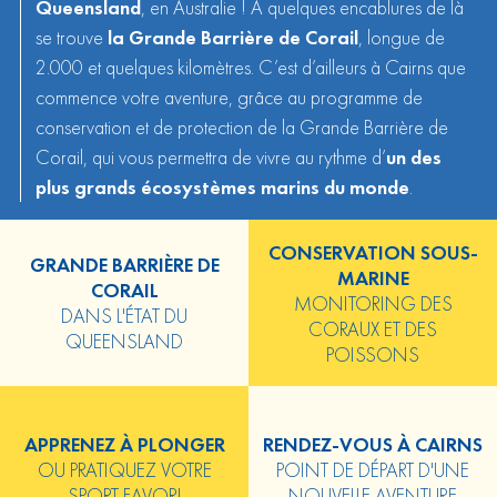
Queensland
, en Australie ! A quelques encablures de là
se trouve
la Grande Barrière de Corail
, longue de
2.000 et quelques kilomètres. C’est d’ailleurs à Cairns que
commence votre aventure, grâce au programme de
conservation et de protection de la Grande Barrière de
Corail, qui vous permettra de vivre au rythme d’
un des
plus grands écosystèmes marins du monde
.
CONSERVATION SOUS-
GRANDE BARRIÈRE DE
MARINE
CORAIL
MONITORING DES
DANS L'ÉTAT DU
CORAUX ET DES
QUEENSLAND
POISSONS
APPRENEZ À PLONGER
RENDEZ-VOUS À CAIRNS
OU PRATIQUEZ VOTRE
POINT DE DÉPART D'UNE
SPORT FAVORI
NOUVELLE AVENTURE