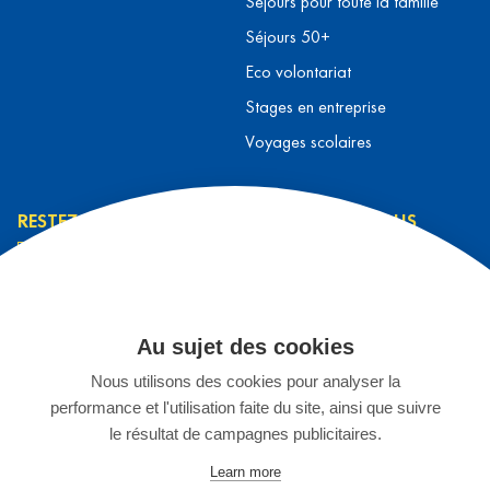
Séjours pour toute la famille
Séjours 50+
Eco volontariat
Stages en entreprise
Voyages scolaires
RESTEZ INFORMÉ
CONTACTEZ-NOUS
L’équipe L&T
Contact
J’ai lu et j’accepte la
Prendre rendez-vous
politique de
Au sujet des cookies
S'inscrire à un séjour
confidentialité
*
Nous utilisons des cookies pour analyser la
Espace Enseignants
performance et l'utilisation faite du site, ainsi que suivre
Stage chez L&T
JE M'INSCRIS
le résultat de campagnes publicitaires.
02 899 75 15
Learn more