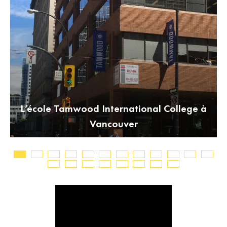
L’école Tamwood International College à
s
Vancouver
B