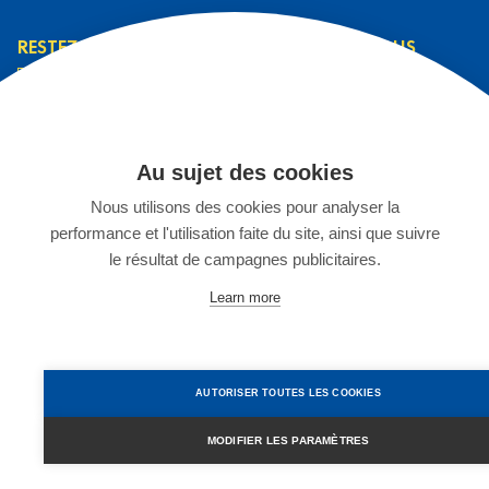
RESTEZ INFORMÉ
CONTACTEZ-NOUS
L’équipe L&T
Contact
J’ai lu et j’accepte la
Prendre rendez-vous
Au sujet des cookies
politique de
S'inscrire à un séjour
confidentialité
*
Nous utilisons des cookies pour analyser la
Espace Enseignants
performance et l'utilisation faite du site, ainsi que suivre
Stage chez L&T
JE M'INSCRIS
le résultat de campagnes publicitaires.
02 899 75 15
Learn more
©2025 Languages & Travel Belgique
Créé par
Artimon Digital
Changer les réglages des cookies
CGV
Mentions légales
AUTORISER TOUTES LES COOKIES
Politique de confidentialité
Compensation carbone
MODIFIER LES PARAMÈTRES
W
Français
h