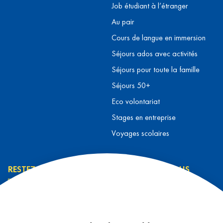
Job étudiant à l’étranger
Au pair
Cours de langue en immersion
Séjours ados avec activités
Séjours pour toute la famille
Séjours 50+
Eco volontariat
Stages en entreprise
Voyages scolaires
RESTEZ INFORMÉ
CONTACTEZ-NOUS
L’équipe L&T
Contact
J’ai lu et j’accepte la
Prendre rendez-vous