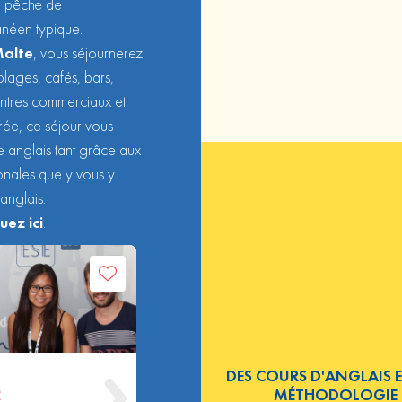
de pêche de
anéen typique.
Malte
, vous séjournerez
plages, cafés, bars,
entres commerciaux et
urée, ce séjour vous
e anglais tant grâce aux
ionales que y vous y
 anglais.
quez ici
.
DES COURS D'ANGLAIS 
MÉTHODOLOGIE