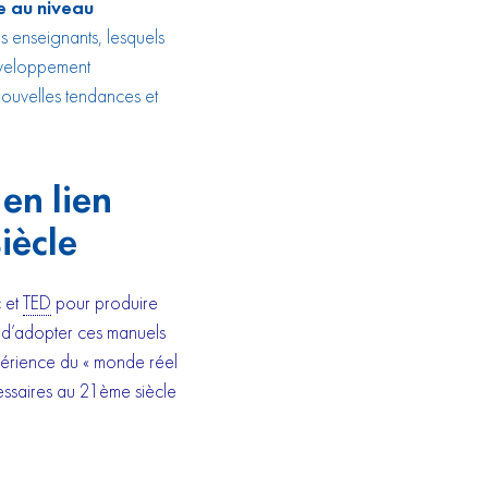
te
au niveau
es enseignants, lesquels
éveloppement
 nouvelles tendances et
en lien
iècle
 et
TED
pour produire
 d’adopter ces manuels
xpérience du « monde réel
cessaires au 21ème siècle