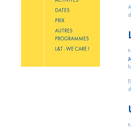
A
DATES
d
PRIX
AUTRES
PROGRAMMES
L&T : WE CARE !
N
J
f
E
d
N