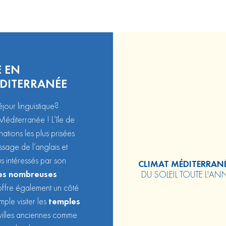
 EN
ÉDITERRANÉE
éjour linguistique
?
éditerranée ! L’île de
nations les plus prisées
issage de l’anglais et
s intéressés par son
CLIMAT MÉDITERRAN
 ses nombreuses
DU SOLEIL TOUTE L'AN
ffre également un côté
ple visiter les
temples
 villes anciennes comme