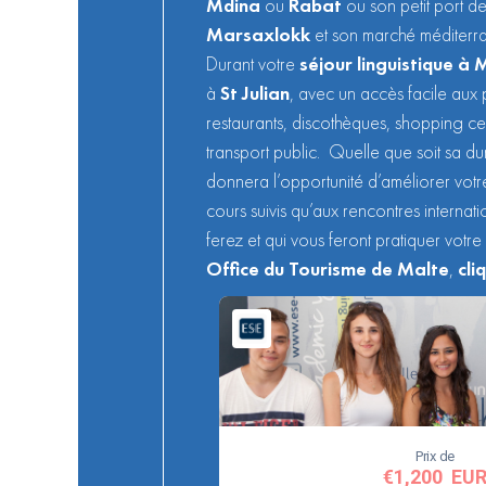
Mdina
ou
Rabat
ou son petit port 
Marsaxlokk
et son marché méditerr
Durant votre
séjour linguistique à 
à
St Julian
, avec un accès facile aux 
restaurants, discothèques, shopping c
transport public. Quelle que soit sa d
donnera l’opportunité d’améliorer votr
cours suivis qu’aux rencontres internat
ferez et qui vous feront pratiquer votre
Office du Tourisme de Malte
,
cli