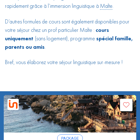
rapidement grâce à l’immersion linguistique à
Malte
.
D’autres formules de cours sont également disponibles pour
votre séjour chez un prof particulier Malte :
cours
uniquement
(sans logement), programme
spécial famille,
parents ou amis
.
Bref, vous élaborez votre séjour linguistique sur-mesure !