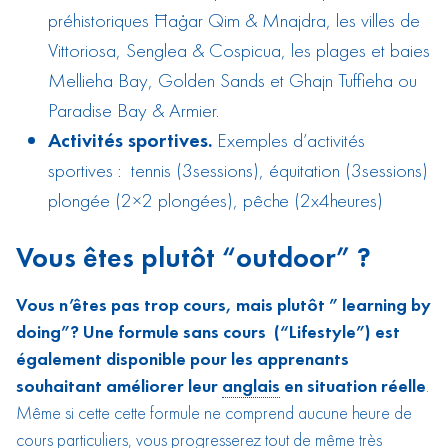
préhistoriques Ħaġar Qim & Mnajdra, les villes de
Vittoriosa, Senglea & Cospicua, les plages et baies
Mellieha Bay, Golden Sands et Ghajn Tuffieha ou
Paradise Bay & Armier.
Activités sportives.
Exemples d’activités
sportives : tennis (3sessions), équitation (3sessions)
plongée (2×2 plongées), pêche (2x4heures)
Vous êtes plutôt “outdoor” ?
Vous n’êtes pas trop cours, mais plutôt ” learning by
doing”? Une formule sans cours (“Lifestyle”) est
également disponible pour les apprenants
souhaitant améliorer leur
anglais
en situation réelle
.
Même si cette cette formule ne comprend aucune heure de
cours particuliers, vous progresserez tout de même très