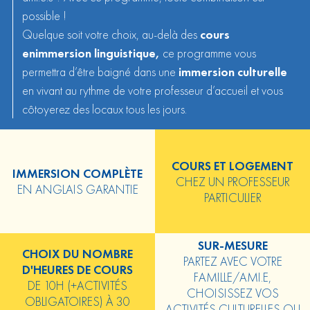
possible !
Quelque soit votre choix, au-delà des
cours
en
immersion linguistique,
ce programme vous
permettra d’être baigné dans une
immersion culturelle
en vivant au rythme de votre professeur d’accueil et vous
côtoyerez des locaux tous les jours.
COURS ET LOGEMENT
IMMERSION COMPLÈTE
CHEZ UN PROFESSEUR
EN ANGLAIS GARANTIE
PARTICULIER
SUR-MESURE
CHOIX DU NOMBRE
PARTEZ AVEC VOTRE
D'HEURES DE COURS
FAMILLE/AMI.E,
DE 10H (+ACTIVITÉS
CHOISISSEZ VOS
OBLIGATOIRES) À 30
ACTIVITÉS CULTURELLES OU