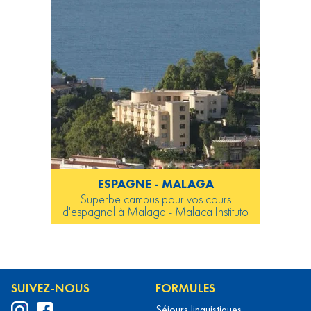
ESPAGNE - MALAGA
Superbe campus pour vos cours
d'espagnol à Malaga - Malaca Instituto
SUIVEZ-NOUS
FORMULES
Séjours linguistiques