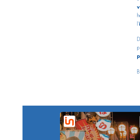
v
h
l’
D
p
p
B