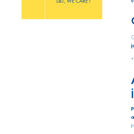
c
L&T, WE CARE !
C
j
*
P
a
p