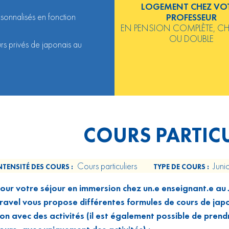
LOGEMENT CHEZ VO
rsonnalisés en fonction
PROFESSEUR
EN PENSION COMPLÈTE, CH
OU DOUBLE
urs privés de japonais au
COURS PARTICU
Cours particuliers
Junio
NTENSITÉ DES COURS :
TYPE DE COURS :
our votre séjour en immersion chez un.e enseignant.e a
ravel vous propose différentes formules de cours de jap
on avec des activités (il est également possible de pren