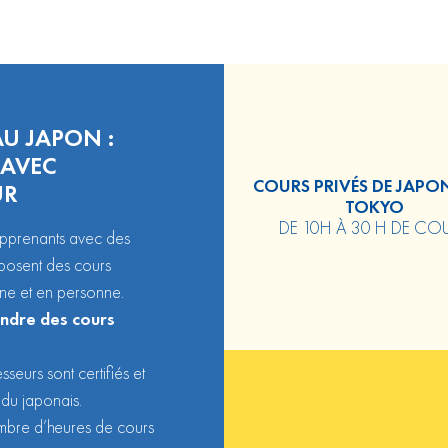
U JAPON :
 AVEC
COURS PRIVÉS DE JAPO
UR
TOKYO
DE 10H À 30 H DE CO
apprenants avec des
roposent des cours
ne et en personne.
ndre des cours
sseurs sont certifiés et
du japonais.
mbre d’heures de cours