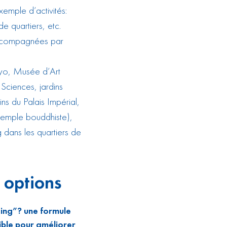
xemple d’activités:
de quartiers, etc.
 accompagnées par
yo
,
Musée d’Art
 Sciences
,
jardins
ins du Palais Impérial
,
 temple bouddhiste),
 dans les quartiers de
 options
oing”? une formule
ible pour améliorer