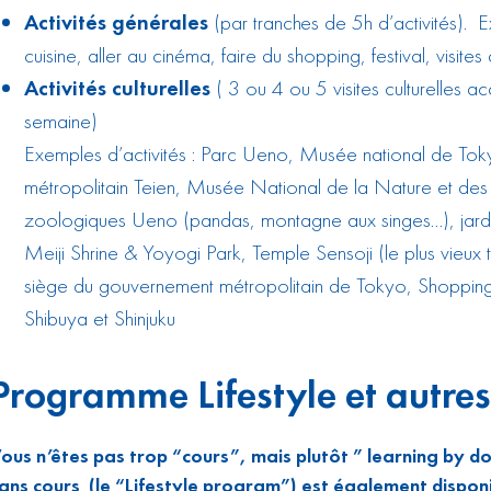
Activités générales
(par tranches de 5h d’activités). E
cuisine, aller au cinéma, faire du shopping, festival, visites 
Activités culturelles
( 3 ou 4 ou 5 visites culturelles
semaine)
Exemples d’activités :
Parc Ueno
,
Musée national de Tok
métropolitain Teien
,
Musée National de la Nature et des
zoologiques Ueno
(pandas, montagne aux singes…),
jard
Meiji Shrine & Yoyogi Park,
Temple Sensoji
(le plus vieux
siège du gouvernement métropolitain de Tokyo
, Shopping
Shibuya et Shinjuku
Programme Lifestyle et autres
ous n’êtes pas trop “cours”, mais plutôt ” learning by d
ans cours (le “Lifestyle program”) est également dispon