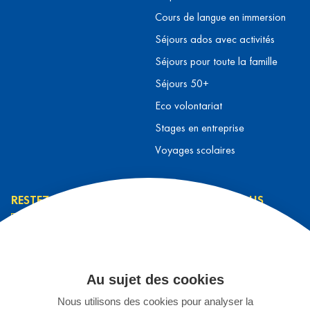
Cours de langue en immersion
Séjours ados avec activités
Séjours pour toute la famille
Séjours 50+
Eco volontariat
Stages en entreprise
Voyages scolaires
RESTEZ INFORMÉ
CONTACTEZ-NOUS
L’équipe L&T
Contact
J’ai lu et j’accepte la
Prendre rendez-vous
Au sujet des cookies
politique de
S'inscrire à un séjour
confidentialité
*
Nous utilisons des cookies pour analyser la
Espace Enseignants