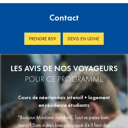
Contact
PRENDRE RDV
DEVIS EN LIGNE
LES AVIS DE NOS VOYAGEURS
POUR CE PROGRAMME
)
Cours de néerlandais intensif + logement
en résidence étudiants
is une
"Oui o
 jusqu’à
"Bonjour Madame Jonckers, Tout se passe bien,
que je
chement
merci ! Sam a déjà bien progressé 👍 Il faut dire
mieux de