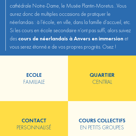
cathédrale Notre-Dame, le Musée Plantin-Moretus…Vous
aurez donc de multiples occasions de pratiquer le
néerlandais : à l’école, en ville, dans la famille d’accueil, etc.
Si les cours en école secondaire n’ont pas suffi, alors suivez
des
cours de
néerlandais
à Anvers en immersion
et
vous serez étonné.e de vos propres progrès. Osez !
ECOLE
QUARTIER
FAMILIALE
CENTRAL
CONTACT
COURS COLLECTIFS
PERSONNALISÉ
EN PETITS GROUPES