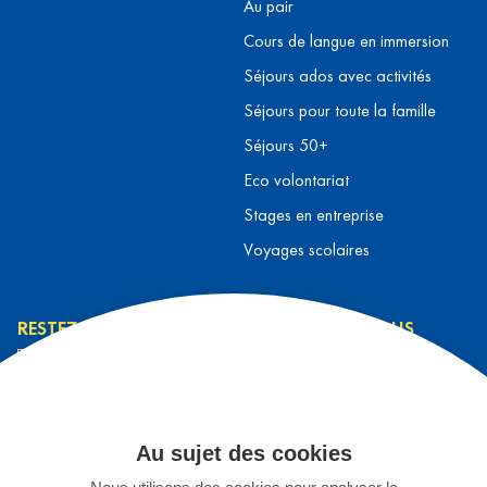
Au pair
Cours de langue en immersion
Séjours ados avec activités
Séjours pour toute la famille
Séjours 50+
Eco volontariat
Stages en entreprise
Voyages scolaires
RESTEZ INFORMÉ
CONTACTEZ-NOUS
L’équipe L&T
Contact
J’ai lu et j’accepte la
Prendre rendez-vous
politique de
Au sujet des cookies
S'inscrire à un séjour
confidentialité
*