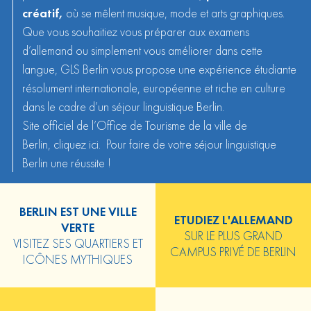
créatif,
où se mêlent musique, mode et arts graphiques.
Que vous souhaitiez vous préparer aux examens
d’allemand ou simplement vous améliorer dans cette
langue, GLS Berlin vous propose une expérience étudiante
résolument internationale, européenne et riche en culture
dans le cadre d’un séjour linguistique Berlin.
Site officiel de l’Office de Tourisme de la ville de
Berlin,
cliquez ici
. Pour faire de votre séjour linguistique
Berlin une réussite !
BERLIN EST UNE VILLE
ETUDIEZ L'ALLEMAND
VERTE
SUR LE PLUS GRAND
VISITEZ SES QUARTIERS ET
CAMPUS PRIVÉ DE BERLIN
ICÔNES MYTHIQUES