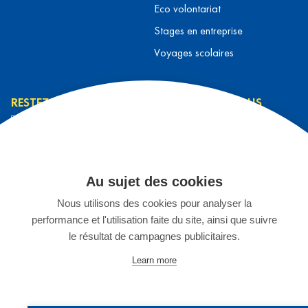
Eco volontariat
Stages en entreprise
Voyages scolaires
RESTEZ INFORMÉ
CONTACTEZ-NOUS
L’équipe L&T
Contact
J’ai lu et j’accepte la
Prendre rendez-vous
Au sujet des cookies
politique de
S'inscrire à un séjour
confidentialité
*
Nous utilisons des cookies pour analyser la
Espace Enseignants
performance et l'utilisation faite du site, ainsi que suivre
Stage chez L&T
JE M'INSCRIS
le résultat de campagnes publicitaires.
02 899 75 15
Learn more
©2025 Languages & Travel Belgique
Créé par
Artimon Digital