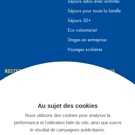
Séjours ados avec activités
Séjours pour toute la famille
Séjours 50+
Eco volontariat
Stages en entreprise
Voyages scolaires
RESTEZ INFORMÉ
CONTACTEZ-NOUS
L’équipe L&T
Contact
J’ai lu et j’accepte la
Prendre rendez-vous
Au sujet des cookies
politique de
S'inscrire à un séjour
confidentialité
*
Nous utilisons des cookies pour analyser la
Espace Enseignants
performance et l'utilisation faite du site, ainsi que suivre
Stage chez L&T
JE M'INSCRIS
le résultat de campagnes publicitaires.