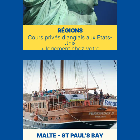
ETATS-UNIS - DIVERSES
RÉGIONS
Cours privés d'anglais aux Etats-
Unis
+ logement chez votre
professeur
MALTE - ST PAUL’S BAY