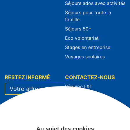
Séjours ados avec activités
Séjours pour toute la
famille
Séjours 50+
Eco volontariat
Stages en entreprise
Voyages scolaires
RESTEZ INFORMÉ
CONTACTEZ-NOUS
L’équipe L&T
Contact
J’ai lu et j’accepte la
Prendre rendez-vous
politique de
S'inscrire à un séjour
confidentialité
*
Espace Enseignants
Au sujet des cookies