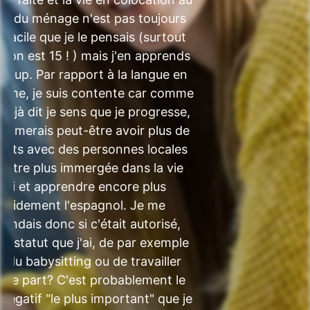
au du ménage n'est pas toujours
 facile que je le pensais (surtout
 on est 15 ! ) mais j'en apprends
coup. Par rapport à la langue en
même, je suis contente car comme
i déjà dit je sens que je progresse,
j'aimerais peut-être avoir plus de
acts avec des personnes locales
 être plus immergée dans la vie
'ici et apprendre encore plus
apidement l'espagnol. Je me
andais donc si c'était autorisé,
le statut que j'ai, de par exemple
e du babysitting ou de travailler
que part? C'est probablement le
 négatif "le plus important" que je