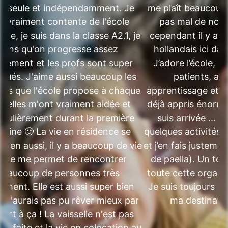
te seule et indépendamment. Je
me plaît beaucoup.
is vraiment contente de l'école
pas mal de nouv
ole, je suis dans la classe A2.1, je
cependant il y a 
sens qu'on progresse assez
hollandais ici dans
idement et les profs sont super
J’adore l’école, l
iqués. J'aime aussi beaucoup les
patients, att
ités que l'école propose à chaque
apprentissage et te
s, elles m'ont vraiment aidée et
déjà appris énorm
iculièrement durant la première
suis arrivée ... J
aine 🙂 La vie en résidence se
quelques activités 
bien aussi, il y a beaucoup de vie
et j’en fais justem
 elle me permet de rencontrer
de paella). Un to
beaucoup de personnes très
toute cette organis
lement. Elle est aussi super bien
Je suis toujours en
e, j'aurais pas pu rêver mieux par
ma destinatio
ort à ça ! La vaisselle n'est pas
rs faite et la vie en colocation au