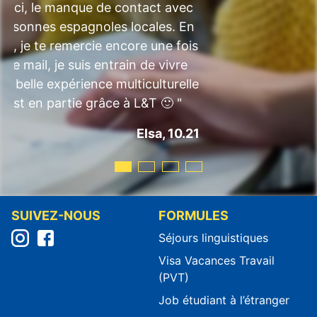
e ici, le manque de contact avec
ersonnes espagnoles locales. En
as, je te remercie encore une fois
 ce mail, je suis entrain de vivre
ès belle expérience multiculturelle
c'est en partie grâce à L&T 🙂 "
Elsa, 10.21
SUIVEZ-NOUS
FORMULES
Séjours linguistiques
Visa Vacances Travail
(PVT)
Job étudiant à l’étranger