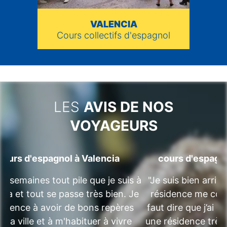
VALENCIA
Cours collectifs d'espagnol
LES
AVIS DE NOS
VOYAGEURS
cours d'espagnol à Valencia
cours d'espagn
 3 semaines tout pile que je suis à
"Je suis bien arriv
cia et tout se passe très bien. Je
résidence me convi
mence à avoir de bons repères
faut dire que j’ai d
s la ville et à m'habituer à vivre
une résidence très 