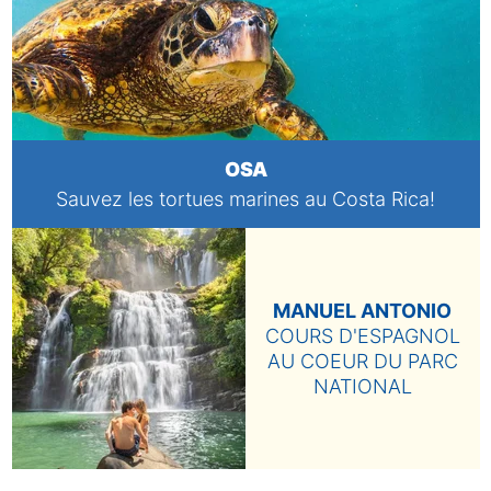
OSA
Sauvez les tortues marines au Costa Rica!
MANUEL ANTONIO
COURS D'ESPAGNOL
AU COEUR DU PARC
NATIONAL