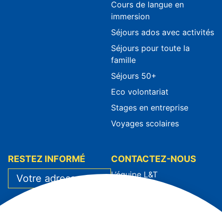
Cours de langue en
immersion
Séjours ados avec activités
Séjours pour toute la
famille
Séjours 50+
Eco volontariat
Stages en entreprise
Voyages scolaires
RESTEZ INFORMÉ
CONTACTEZ-NOUS
L’équipe L&T
Contact
J’ai lu et j’accepte la
Prendre rendez-vous
politique de
S'inscrire à un séjour