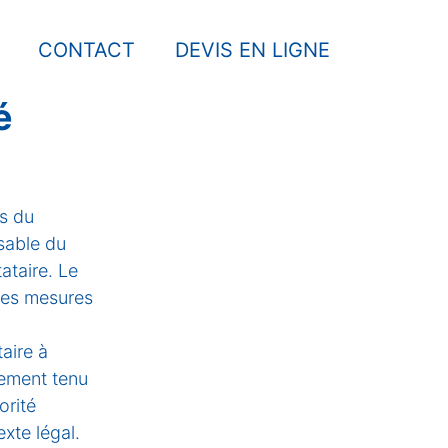
CONTACT
DEVIS EN LIGNE
é
es du
sable du
ataire. Le
 des mesures
taire à
lement tenu
orité
exte légal.