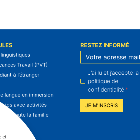
ULES
RESTEZ INFORMÉ
 linguistiques
cances Travail (PVT)
J’ai lu et j’accepte la
diant à l’étranger
politique de
confidentialité
*
e langue en immersion
 ados avec activités
JE M'INSCRIS
 pour toute la famille
 50+
ontariat
e et