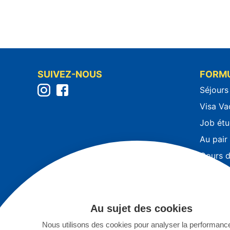
SUIVEZ-NOUS
FORM
Séjours
Visa Va
Job étu
Au pair
Cours d
Séjours
Séjours
Séjours
Au sujet des cookies
Eco vol
Nous utilisons des cookies pour analyser la performanc