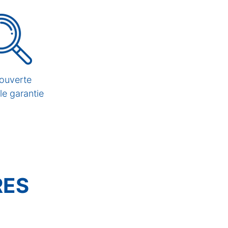
ouverte
lle garantie
RES