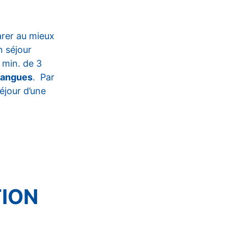
rer au mieux
n séjour
min. de 3
langues
. Par
éjour d’une
TION