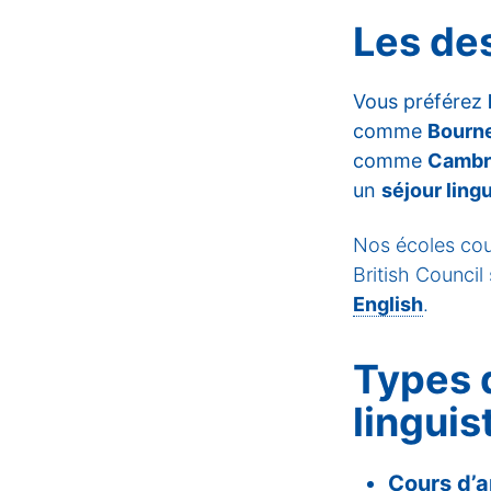
Les de
Vous préférez
comme
Bourne
comme
Cambr
un
séjour ling
Nos écoles coup
British Council
English
.
Types 
lingui
Cours d’a