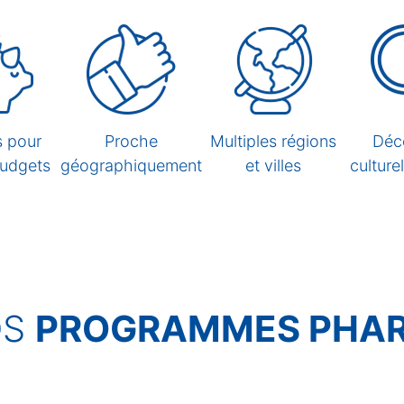
s pour
Proche
Multiples régions
Déc
budgets
géographiquement
et villes
culture
OS
PROGRAMMES PHA