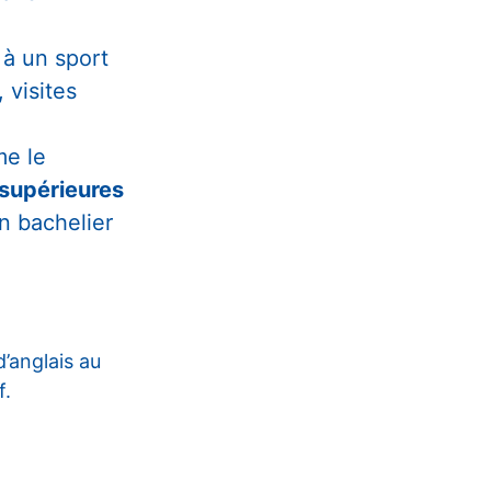
à un sport
 visites
e le
supérieures
n bachelier
’anglais au
f.