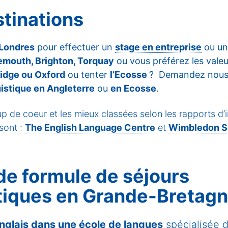
stinations
Londres
pour effectuer un
stage en entreprise
ou une
mouth, Brighton, Torquay
ou vous préférez les valeu
idge ou Oxford
ou tenter
l’Ecosse
? Demandez nous 
uistique en Angleterre
ou
en Ecosse
.
 de coeur et les mieux classées selon les rapports d’
 sont :
The English Language Centre
et
Wimbledon S
de formule de séjours
stiques en Grande-Bretag
nglais dans une école de langues
spécialisée 