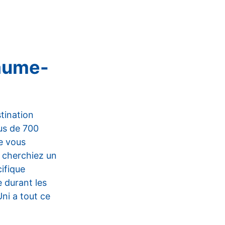
yaume-
tination
us de 700
de vous
s cherchiez un
ifique
 durant les
ni a tout ce