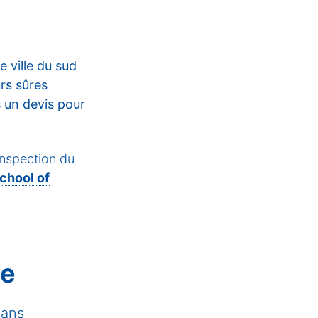
 ville du sud
rs sûres
un devis pour
inspection du
chool of
ne
dans