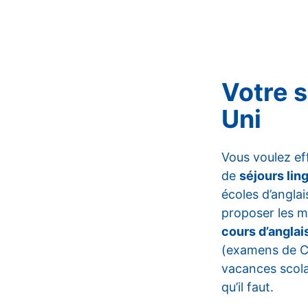
Votre 
Uni
Vous voulez ef
de
séjours lin
écoles d’anglai
proposer les me
cours d’anglai
(examens de Ca
vacances scola
qu’il faut.